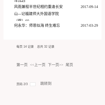
活动纪...
风雨兼程半世纪相约重逢长安
2017-09-14
山---记福建师大外国语学院
（俄）60...
何永华：师恩似海 终生难忘
2017-03-29
每页
14
记录
总共
32
记录
第一页
<<上一页
下一页>>
尾页
跳转到
页码
2
/
3