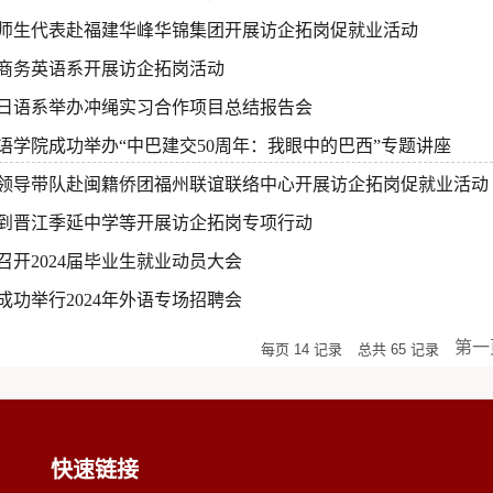
师生代表赴福建华峰华锦集团开展访企拓岗促就业活动
商务英语系开展访企拓岗活动
日语系举办冲绳实习合作项目总结报告会
语学院成功举办“中巴建交50周年：我眼中的巴西”专题讲座
领导带队赴闽籍侨团福州联谊联络中心开展访企拓岗促就业活动
到晋江季延中学等开展访企拓岗专项行动
召开2024届毕业生就业动员大会
成功举行2024年外语专场招聘会
第一
每页
14
记录
总共
65
记录
快速链接