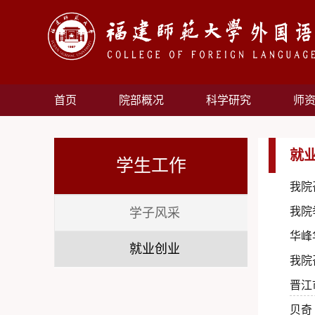
首页
院部概况
科学研究
师
就
学生工作
我院
我院
学子风采
华峰
就业创业
我院
晋江
贝奇