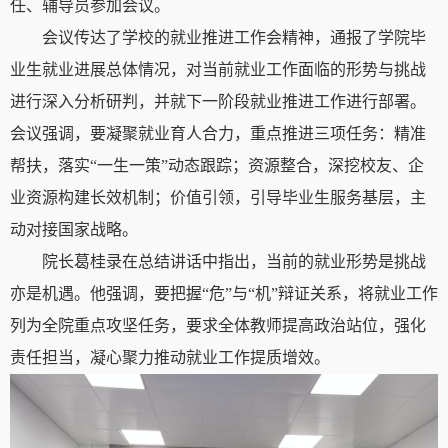
任
、
辅导员参加会议。
会议传达了学校的就业推进工作会精神
，
通报
了
学院毕
业生就业进展总体情况，
对
当前就业工作面临的形势
与挑战
进行深入分析研判
，并就下一
阶段
就业
推进
工作进行部署。
会议强调，要凝聚就业育人合力，重点推进三项任务：精准
帮扶，落实“一生一策”动态跟踪；资源整合，深挖校友、企
业资源构建长效机制；价值引领，引导毕业生服务基层，主
动对接国家战略。
院长葛桂录在总结讲话中指出，当前的就业形势是挑战
亦是机遇。他强调，
要把握“危”与“机”辩证关系，将就业工作
列为全院重点攻坚任务，要求全体教师提高政治站位，强化
责任担当，凝心聚力推动就业工作提质增效。