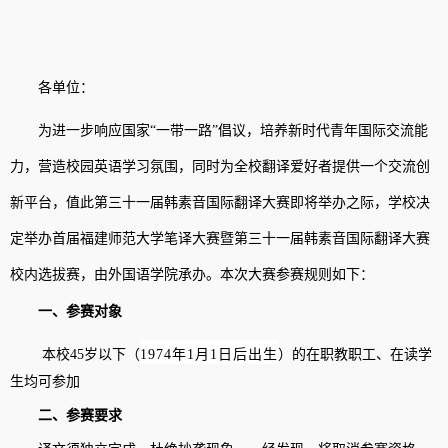
各单位：
为进一步响应国家
“
一带一路
”
倡议，培养新时代青年国际交流能
力，营造校园英语学习氛围，同时为全校翻译爱好者提供一个交流创
新平台，值此第三十一届韩素音国际翻译大赛即将举办之际，学校决
定举办首届福建师范大学笔译大赛暨第三十一届韩素音国际翻译大赛
校内选拔赛，由外国语学院承办。本次大赛参赛规则如下：
一、参赛对象
本校
45
岁以下
（
1974
年
1
月
1
日后出生
）
的在职教职工、
在读
学
生均可参加
二、参赛要求