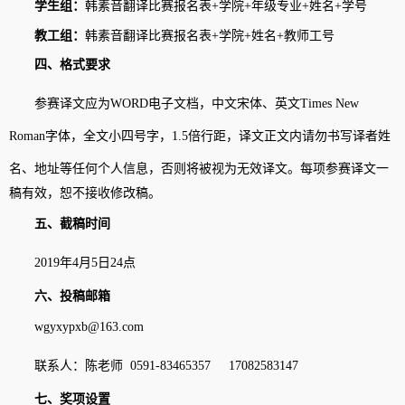
学生组：
韩素音翻译比赛报名表
+
学院
+
年级专业
+
姓名
+
学号
教工组：
韩素音翻译比赛报名表
+
学院
+
姓名
+
教师工号
四、格式要求
参赛译文应为
WORD
电子文档，中文宋体、英文
Times New
Roman
字体，全文小四号字，
1.5
倍行距，译文正文内请勿书写译者姓
名、地址等任何个人信息，否则将被视为无效译文。
每项参赛译文一
稿有效，
恕不接收修改稿
。
五、截稿时间
2019
年
4
月
5
日
24
点
六、投稿邮箱
wgyxypxb@163.com
联系人：陈老师
0591-83465357 17082583147
七、奖项设置