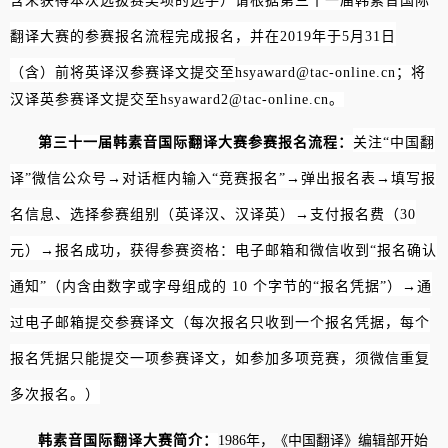
含未获得本次选拔赛奖项的选手）请根据第三十一届韩素音国际
翻译大赛的参赛报名流程完成报名，
并在
2019
年于
5
月
31
日
（含）前将英译汉参赛译文提交至
hsyaward@tac-online.cn
；将
汉译英参赛译文提交至
hsyaward2@tac-online.cn
。
第三十一届韩素音国际翻译大赛参赛报名流程：
关注
“
中国翻
译
”
微信公众号
→
对话框内输入
“
竞赛报名
”→
弹出报名表
→
填写报
名信息、选择参赛组别（英译汉、汉译英）
→
支付报名费（
30
元）
→
报名成功，获得参赛资格：电子邮箱和微信收到
“
报名确认
通知
”
（内含由数字或字母组成的
10
个字节的
“
报名凭据
”
）
→
通
过电子邮箱提交参赛译文（每次报名只收到一个报名凭据，每个
报名凭据只能提交一项参赛译文，如参加多项竞赛，须微信重复
多次报名。）
韩素音国际翻译大赛简介：
1986
年，《中国翻译》编辑部开始