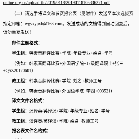
online.org.cn/uploadfile/2019/0118/20190118105336271.pdf
（二）请选手将
译文和参赛报名表（见附件）
发送至本次选拔赛
指定邮箱：
wgyxypxb@163.com
。
发送成功的文档得到自动回复后，
请勿重复发送！
邮件主题格式：
学生组：
韩素音翻译比赛
+
学院
+
年级专业
+
姓名
+
学号
（例如：韩素音翻译比赛
+
外国语学院
+1
7
级翻译硕士
+
张三
+QSZ20170601
）
教工组：
韩素音翻译比赛
+
学院
+
姓名
+
教师工号
（例如：韩素音翻译比赛
+
外国语学院
+
李四
+
003521
）
译文文件名格式
：
学生组：
汉译英
/
英译汉
+
学院
+
年级专业
+
姓名
+
学号
教工组：
汉译英
/
英译汉
+
学院
+
姓名
+
教师工号
报名表文件名格式：