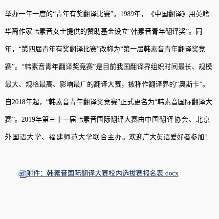
举办一年一度的
“
青年有奖翻译比赛
”
。
1989
年，《中国翻译》用
英籍
华裔作家
韩素音女士提供的赞助基金设立
“
韩素音青年翻译奖
”
。同
年，
“
第四届青年有奖翻译比赛
”
改称为
“
第一届韩素音青年翻译奖竞
赛
”
。
“
韩素音青年翻译奖竞赛
”
是目前我国翻译界组织时间最长、规模
最大、规格最高、影响最广的翻译大赛，被称作翻译界的
“
奥斯卡
”
。
自
2018
年起，
“
韩素音青年翻译奖竞赛
”
正式更名为
“
韩素音国际翻译大
赛
”
。
2019
年第三十一届韩素音国际翻译大赛由
中国翻译协会、北京
外国语大学、福建师范大学联合主办
。欢迎广大英语爱好者参加！
附件：韩素音国际翻译大赛校内选拔赛报名表.docx