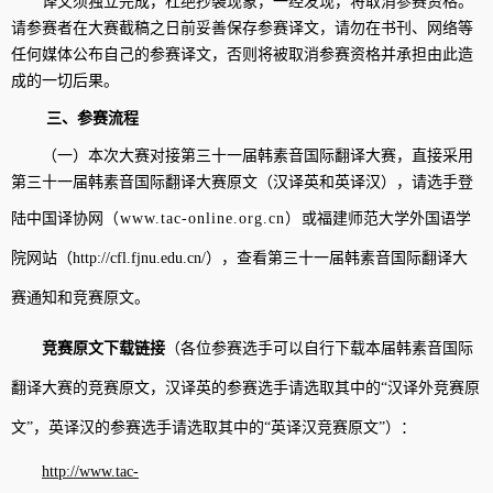
译文须独立完成，杜绝抄袭现象，一经发现，将取消参赛资格。
请参赛者在大赛截稿之日前妥善保存参赛译文，请勿在书刊、网络等
任何媒体公布自己的参赛译文，否则将被取消参赛资格并承担由此造
成的一切后果。
三、参赛流程
（一）本次大赛对接第三十一届韩素音国际翻译大赛，直接采用
第三十一届韩素音国际翻译大赛原文（汉译英和英译汉），请选手登
陆中国译协网
（
www.tac-online.org.cn
）
或福建师范大学外国语学
院网站（
http://cfl.fjnu.edu.cn/
），查看第三十一届韩素音国际翻译大
赛通知和竞赛原文。
竞赛原文下载链接
（各位参赛选手可以
自行
下载本届韩素音国际
翻译大赛的竞赛原文，汉译英的参赛选手请选取其中的
“
汉译外竞赛原
文
”
，英译汉的参赛选手请选取其中的
“
英译汉竞赛原文
”
）：
http://www.tac-