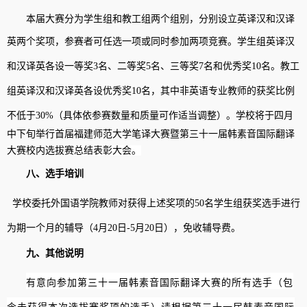
本届大赛
分为学生组和教工组两个组别，
分别设立英译汉和汉译
英两个奖项，参赛者可任选一项或同时参加两项竞赛。
学生组
英译汉
和汉译英各设一等奖
3
名、二等奖
5
名、三等奖
7
名和优秀奖
10
名。
教工
组英译汉和汉译英各设优秀奖
10
名，其中非英语专业教师的获奖比例
不低于
3
0%
（
具体依参赛数量和质量可作适当调整）
。
学校将于四月
中下旬举行首届福建师范大学笔译大赛暨第三十一届韩素音国
际翻译
大赛校内选拔赛
总结表彰大会。
八、选手培训
学校委托外国语学院教师对获得上述奖项
的
50
名
学生组
获
奖选手进行
为期一个月的辅导（
4
月
20
日
-5
月
20
日），免收辅导费。
九、其他说明
有意向参加
第三十一届韩素音国际翻译大赛的
所有选手（包