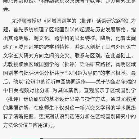
陈燕青副教授、林静副教授及我院骨干教师、部分研究生参
会。
尤泽顺教授以《区域国别学的（批评）话语研究路径》为
题，首先系统梳理了区域国别学的起源与历史发展脉络，指
出其跨地域、跨文化、跨学科的显著特征。随后，他着重阐
述了区域国别学的跨学科特性，并深入剖析了其与外国语言
文学五大研究方向之间的交叉、联系与区别。在此基础上，
尤教授聚焦区域国别学的（批评）话语研究路径，阐明区域
国别学与批评话语分析共享“以问题为导向”的学术根基。最
后，他以“论辩中的视听声画协同运作——关于钓鱼岛争端的
中日美视频对比分析”为具体案例，直观展示了区域国别学
（批评）话语研究的基本设计思路与操作方法。通过尤教授
的层层讲解，在座师生不仅对这一新兴交叉学科的学术脉络
有了清晰把握，更深刻认识到话语分析在区域国别研究中的
方法论
价值与应用潜力。