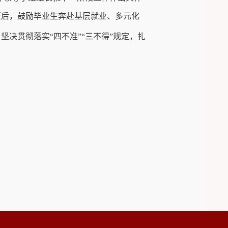
赶后，鼓励毕业生奔赴基层就业、多元化
；坚决贯彻落实
“四不准”
“
三不得”规定
，扎