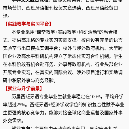
市场营销、西班牙语
报刊经贸
文章选读、西班牙语经贸口
译。
【实践教学与实习平台】
本专业采用“课堂教学
+
实践教学
+
科研活动”的融合模
式，提供高规格的专业实习实践支撑。校内设有完备的语言
实验室与出口模拟实训平台；校外与涉外政府机构、大型跨
国企业及高水平科研机构建立了常态化实习合作机制。学生
在本科阶段有机会赴商务、外事等政府机构、行业头部企业
开展专业实习，在真实的国际会议、涉外项目运行和实地调
研中积累外事与商务经验。
【就业与升学前景】
历届西班牙语专业毕业生就业率稳定在
100%
，平均升学
率超过
25%
。西班牙语
+
经济学双学位的知识复合性赋予毕业
生更强的核心竞争力，能够对接全球化商业运营及国家外事
外交需求。
就业方向：
主要集中于政府外事部门、国家安全机关、