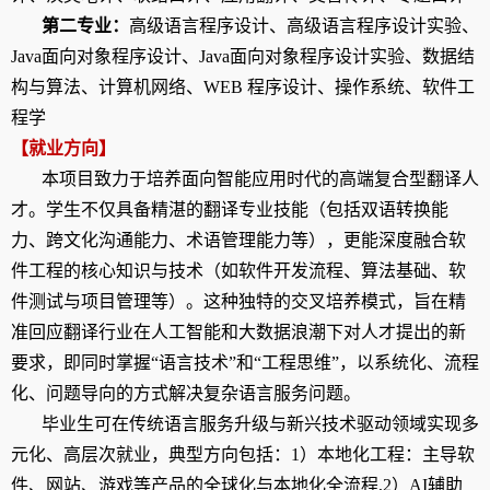
第二专业：
高级语言程序设计
、
高级语言程序设计实验
、
Java
面向对象程序设计
、
Java
面向对象程序设计实验
、
数据结
构与算法
、
计算机网络
、
WEB
程序设计
、
操作系统
、
软件工
程学
【就业方向】
本项目致力于培养面向智能应用时代的高端复合型翻译人
才。学生不仅具备精湛的翻译专业技能（包括双语转换能
力、跨文化沟通能力、术语管理能力等），更能深度融合软
件工程的核心知识与技术（如软件开发流程、算法基础、软
件测试与项目管理等）。这种独特的交叉培养模式，旨在精
准回应翻译行业在人工智能和大数据浪潮下对人才提出的新
要求，即同时掌握“语言技术”和“工程思维”，以系统化、流程
化、问题导向的方式解决复杂语言服务问题。
毕业生可在传统语言服务升级与新兴技术驱动领域实现多
元化、高层次就业，典型方向包括：
1
）本地化工程：
主导软
件、网站、游戏等产品的全球化与本地化全流程
,2
）
AI
辅助