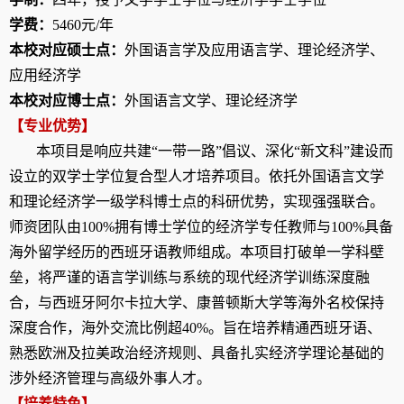
学费：
5460
元
/
年
本校对应硕士点：
外国语言学及应用语言学、理论经济学、
应用经济学
本校对应博士点：
外
国语言文学、理论经济学
【专业优势】
本项目是响应共建“一带一路”倡议、深化“新文科”建设而
设立的双学士学位复合型人才培养项目。依托外国语言文学
和理论经济学一级学科博士点的科研优势，实现强强联合。
师资团队由
100%
拥有博士学位的经济学专任教师与
100%
具备
海外留学经历的西班牙语教师组成。本项目打破单一学科壁
垒，将严谨的语言学训练与系统的现代经济学训练深度融
合，与西班牙阿尔卡拉大学、康普顿斯大学等海外名校保持
深度合作，海外交流比例超
40%
。旨在培养精通西班牙语、
熟悉欧洲及拉美政治经济规则、具备扎实经济学理论基础的
涉外经济管理与高级外事人才。
【培养特色】