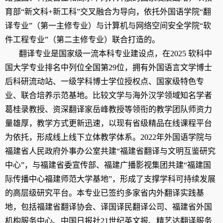
育部“新文科
+
新工科”交叉融合为导向，依托外国语学院“翻
译专业”（第一主修专业）与计算机与网络空间安全学院“软
件工程专业”（第二主修专业）
联合打造的
。
翻译专业是
国家
级
一流本科专业建设点，在
2025
软科中
国大学专业排名中
列位
全国第
29
位
，
拥有外国语言文学博士
后科研流动站、一级学科博士学位授权点、国家级特色专
业、联合培养示范基地。比较文学与海外汉学领域知名学者
葛桂录教授、资深翻译家岳峰教授等领衔的教学团队师资力
量雄厚，教学方式更新迅速，以现有省级精品在线课程平台
为依托，形成线上线下立体教学体系
。
2022
年外国语学院与
福建省人民政府外事办公室共建“福建省翻译与文明互鉴研究
中心”，与福建省委宣传部、福建广播影视集团共建“福建国
际传播中心福建师范大学基地”，形成了支撑学科可持续发展
的高层级研究平台。本专业已签约多家省内外翻译实践基
地，包括福建省翻译协会、译国译民翻译公司、福建省外国
机构服务中心、中国日报社
21
世纪英文报、精艺达翻译服务