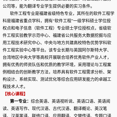
公司等
，
能为翻译专业学生提供必要的实习条件。
软件工程专业是福建省
级
特色专业
，
其所在的
软件工程学
科是福建省重点学科，拥有“软件工程”一级学科硕士学位授
权点
和
电子信息（软件工程）专业硕士学位授权点，省级软
件工程实验教学示范中心、福建省公共服务大数据挖掘与应
用工程技术研究中心、中央与地方共建高校特色优势学科软
件工程实验中心等平台。
该
专业长期与英国阿尔斯特大学、
台湾地区中央大学等高校开展联合培养优秀软件产业人才
，
拥
有优秀
的
师资队伍和优质
的
教学环境，采用理论与工程案
例相结合的创新教学方法，培养具有软件工程需求分析、架
构设计、系统实现、测试优化等综合应用研发能力的卓越工
程技术人才。
【核心课程】
第一专业：
综合英语
、
英语视听说
、
英语口语
、
英语阅
读
、
英语写作
、
现代汉语
、
古代汉语
、
翻译概论
、
英汉笔
译
、
汉英笔译
、
联络口译
、
应用翻译
、
交替传译
、
专题口译