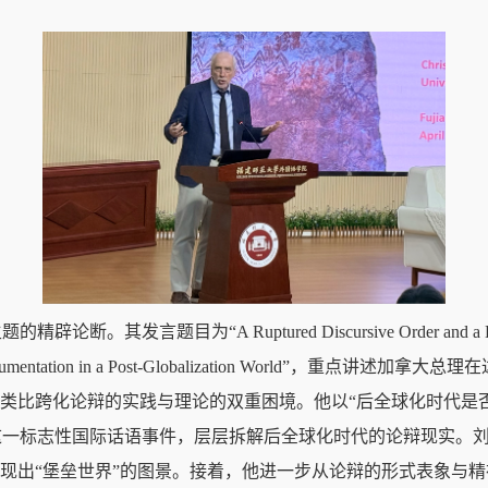
题目为“A Ruptured Discursive Order and a Debunked
ght on Argumentation in a Post-Globalization Worl
来类比跨化论辩的实践与理论的双重困境。他以“后全球化时代是
讲这一标志性国际话语事件，层层拆解后全球化时代的论辩现实。刘
呈现出“堡垒世界”的图景。接着，他进一步从论辩的形式表象与