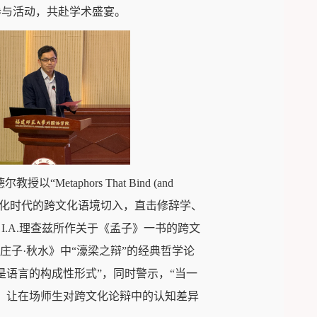
参与活动，共赴学术盛宴。
phors That Bind (and
看法。他从后全球化时代的跨文化语境切入，直击修辞学、
、I.A.理查兹所作关于《孟子》一书的跨文
庄子·秋水》中“濠梁之辩”的经典哲学论
语言的构成性形式”，同时警示，“当一
，让在场师生对跨文化论辩中的认知差异