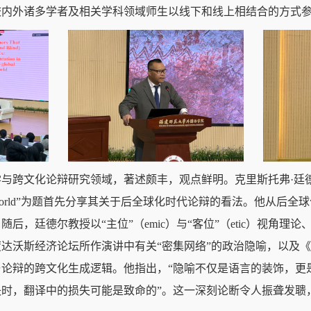
校内外诸多学者及相关学科领域师生以线下和线上相结合的方式
化论辩研究领域，著述颇丰，观点鲜明。克里斯托弗·廷德尔教授以“Meta
in a Post-global World”为题首先分享其关于后全球化时代论辩的
，廷德尔教授以“主位”（emic）与“客位”（etic）视角理论
度达沃斯经济论坛所作演讲中有关“密集网络”的政治隐喻，以及《
论辩的跨文化生成逻辑。他指出，“隐喻不仅是语言的装饰，更是
时，翻译中的损失可能是致命的”。这一深刻论断令人振聋发聩