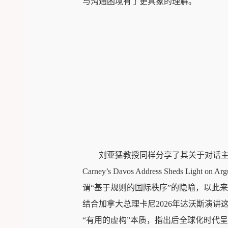
与沟通困境有了更具象的理解。
刘亚猛教授同样分享了其关于对话主题的精辟论断。其发言
Carney’s Davos Address Sheds Li
谓“基于规则的国际秩序”的隐喻，以此
结合加拿大总理卡尼2026年达沃斯演
“有用的虚构”本质，指出后全球化时代