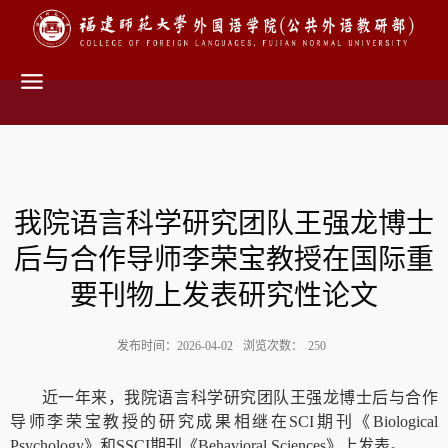
我院语言科学研究团队王强龙博士
后与合作导师李荣宝教授在国际重
要刊物上发表研究性论文
发布时间：2026-04-02
浏览次数：
250
近一年来
，
我院语言科学研究团队王强龙博士后与合作
导师李荣宝教授的
研究成果相继在
SCI
期刊《
Biological
Psychology
》
和
SSCI
期刊《
Behavioral Sciences
》
上
发表。