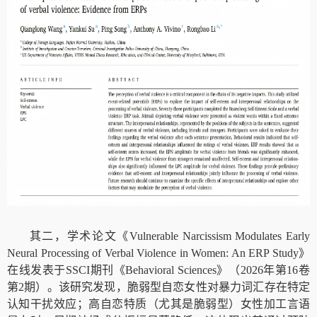
其二，学
术论文
《
Vulnerable Narcissism Modulates Early
Neural Processing of Verbal Violence in Women: An ERP Study
》
在线发表于
SSCI
期刊《
Behavioral Sciences
》（
2026
年第
16
卷
第
2
期）。
该
研究
发现
，脆弱型自恋女性对暴力词汇存在特定
认知干
扰效应；高自恋特质（尤其是脆弱型）女性加工言语