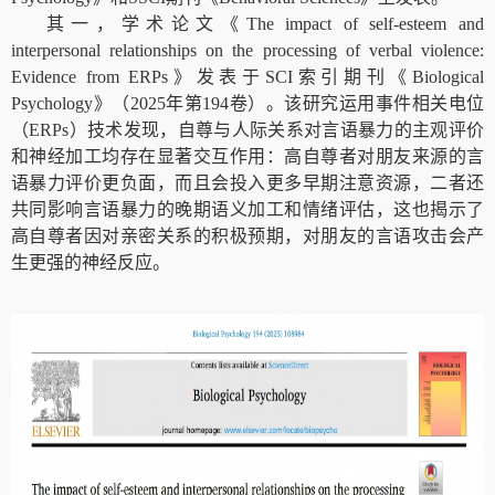
其一，学术论文
《
The impact of self-esteem and
interpersonal relationships on the processing of verbal violence:
Evidence from ERPs
》发表于
SCI
索引期刊《
Biological
Psychology
》（
2025
年第
194
卷）。该研究运用事件相关电位
（
ERPs
）技术发现，自
尊与人际关系对言语暴力的主观评价
和神经加工均存在显著交互作用：高自尊者对朋友来源的言
语暴力评价更负面
，而
且会投入更多早期注意资源，二者还
共同影响言语暴力的晚期语义加工和情绪评估，这也揭示了
高自尊者因对亲密关系的积极预期，对朋友的言语攻击会产
生更强的神经反应。