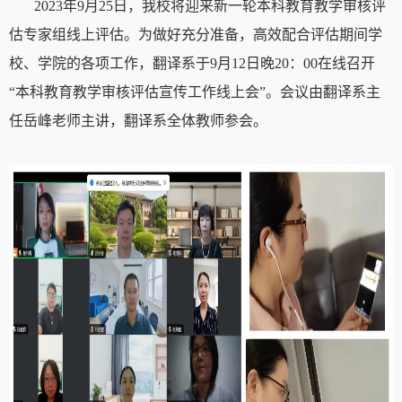
2023
年
9
月
25
日，我校将迎来新一轮本科教育教学审核评
估专家组线上评估。为做好充分准备，高效配合评估期间学
校、学院的各项工作，翻译系于
9
月
12
日晚
20
：
00
在线召开
“本科教育教学审核评估宣传工作线上会”。会议由翻译系主
任岳峰老师主讲，翻译系全体教师参会。