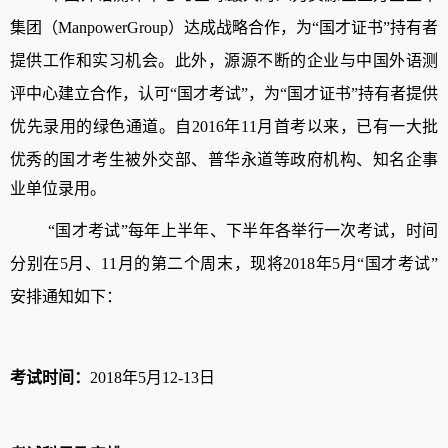
集团（
ManpowerGroup
）达成战略合作，为“国才证书”持有者
提供工作和实习机会。此外，源源不断的企业与中国外语测
评中心建立合作，认可“国才考试”，为“国才证书”持有者提供
优先录用的绿色通道。自
2016
年
11
月首考以来，已有一大批
优秀的国才考生被
外交部、
普华永道
等政府机构、知名企事
业单位录用。
“
国才考试
”
每年上半年、下半年各举行一次考试，时间
分别在
5
月、
11
月的第二个周末
，
现将
2018
年
5
月
“
国才考试
”
安排通知如下：
考试时间：
2018
年
5
月
12-13
日