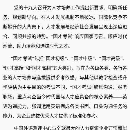
党的十九大召开为人才培养工作提出新要求、明确新任
务、规划新导向。在人才发展机制不断破冰、国际化竞争不
断攀升的大背景下，人才发展与经济社会发展呈现出深度融
合、同频共振的趋势。
“国才考试”响应国家号召、顺应时代
潮流，助力培养和选拔时代之才。
“国才考试”
包括
“
国才初级
”
、
“
国才中级
”
、
“
国才高级
”
、
“
国才高端
”
和
“
国才高翻
”
五大类别，
旨在为
各级各类、各行各
业的人才培养与选拔
提供参考依据
。
与其他以教学检查或升
学评估为主要目的的考试不同，
“国才考试”聚焦沟通、服务
职场，重点考查当今时代国际人才应具备的核心素养——英
语沟通能力，强调运用英语完成各类书面、口头沟通任务的
能力，为企业选拔优秀人才提供了标准化参考。
中国外语测评中心与全球最大的人力资源企业万宝盛华