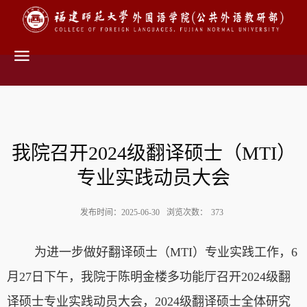
我院召开2024级翻译硕士（MTI）
专业实践动员大会
发布时间：2025-06-30
浏览次数：
373
为
进一步做好
翻译硕士（
MTI
）专业实践
工作，
6
月
2
7
日下午，我院于陈明金楼多功能厅
召开
2024
级翻
译硕士专业实践
动员大会，
202
4
级
翻译硕士
全体研究