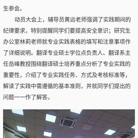
生参会。
动员大会上，
辅导员黄远老师强调了实践期间的
纪律要求，特别提醒同学们要提高安全意识；研究生
办公室林莉老师就专业实践表格的填写和注意事项作
了详细说明。
翻译专业硕士学位点
负责
人
、
翻译系主
任
岳峰教授
围绕翻译硕士培养重点分析了专业实践的
重要性，
介绍了专业实践任务、方式及考核标准等，
解读了实
践中需遵循的基本准则
，
并
就同学
们
提出的
问题一一作了解答。