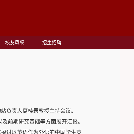
校友风采
招生招聘
动站负责人葛桂录教授主持会议。
以及
前期
研究基础等方面展开汇报。
究探讨以英语作为外语的
中
国
学生
英