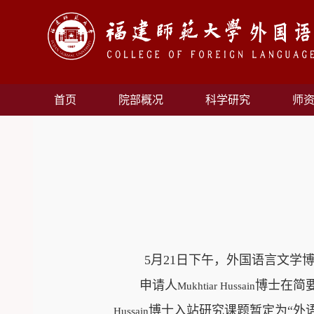
首页
院部概况
科学研究
师
5
月
2
1
日下午，外国语言文学
申请人
博士在简
Mukhtiar Hussain
博士入站研究课题暂定为
“
外
Hussain