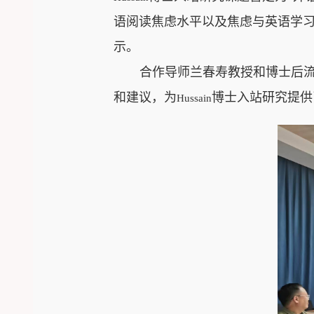
语
阅读焦虑水平以及焦虑与
英语
学
示
。
合作导师
兰春寿
教授和博士后
和建议，为
博士入站研究提供
Hussain