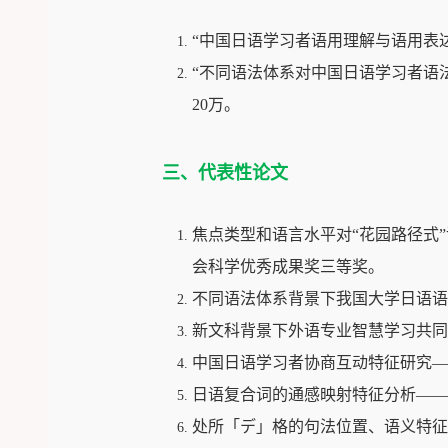
“
中国日语学习者语用理解与语用表
“
不同语法体系对中国日语学习者语
20
万。
三、代表性论文
焦点类型和语言水平对“花园路径式
会科学优秀成果奖三等奖。
不同语法体系背景下我国大学日语语
新文科背景下外语专业智慧学习共同
中国日语学习者协商互动特征研究—
日语复合词的通感映射特征分析——
处所「デ」格的句法位置、语义特征