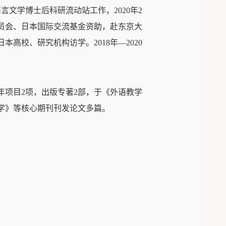
语言文学博士后科研流动站工作，
2020
年
2
员会、日本国际交流基金资助，赴东京大
日本高校、研究机构访学。
2018
年—
2020
年项目
2
项，出版专著
2
部，于《外语教学
学》等核心期刊刊发论文多篇。