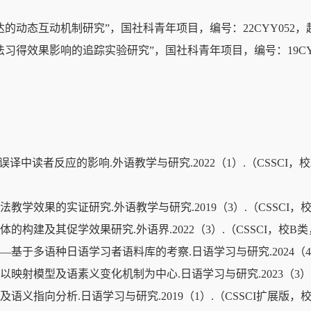
达的动态互动机制研究”，国社科青年项目，编号：
22CYY052
，
法习得效果影响的追踪实验研究”，国社科青年项目，编号：
19C
”误译中读者反应的影响
.
外语教学与研究
.2022
（
1
）
.
（
CSSCI
，校
法教学效果的实证研究
.
外语教学与研究
.2019
（
3
）
.
（
CSSCI
，
体的构建及其促学效果研究
.
外语界
.2022
（
3
）
.
（
CSSCI
，校
B
类
—基于多语种日语学习者语料库的考察
.
日语学习与研究
.2024
（
4
以映射模型及语素义变化机制为中心
.
日语学习与研究
.2023
（
3
）
及语义指向分析
.
日语学习与研究
.2019
（
1
）
.
（
CSSCI
扩展版，