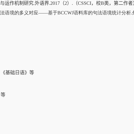
与运作机制研究
.
外语界
.2017
（
2
）
.
（
CSSCI
，校
B
类，第二作者
法语境的多义对应——基于
BCCWJ
语料库的句法语境统计分析
.
》《基础日语》等
》等