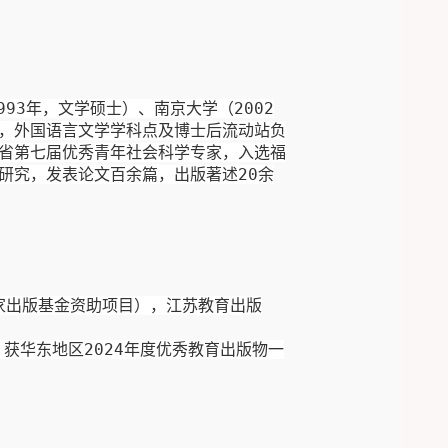
993
年，文学硕士）、南京大学（
2002
，外国语言文学学科点及
博士后流动站负
省第七届优秀青年社会科学专家，入选福
研究，发表论文百余篇，出版著述
20
余
家
出版
基金
资助项目
），
江苏教育出版
，
获
华东地区
2024
年度
优秀教育出版物一