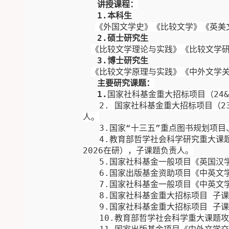
讲授课程：
1.
本科生
《外国文学史》《比较文学》《英美
2.
硕士研究生
《比较文学理论与实践》《比较文学
3.
博士研究生
《比较文学原理与实践》《中外文学
主要研究课题：
1.
国家社科基金重大招标项目（
24
&
2
.
国家社科基金重大招标项目（
2
人
。
3.
国家“十三五”重点图书规划项目
4.
教育部
哲学社会科学
研究
重大课
2026
在研），子课题负责人
。
5.
国家
社科基金一般项目《
英国
汉
6
.
国家
出版基金
资助项目
《
中英文
7
.
国家社科基金一般项目《中英文
8
.
国家社科基金重大招标项目 子
9
.
国家社科基金重大招标项目 子
10
.
教育部哲学社会科学重大课题攻