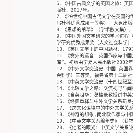
6
.
《中国古典文学的英国之旅：英
版社，
2017
年。
7
.
《
20
世纪中国古代文学在英国的
届社科优秀成果一等奖），大象出版
8
.
《思想的苇草》（学术散文集）
9
.
《中国外国文学研究的学术进程
学研究优秀成果奖（
人文
社会科学）
10
.
《英国文学里的中国题材：
179
11
.
《雾外的远音：英国作家与中国
库”。初版由宁夏人民出版社
2002
年
12
.
《中外文学交流史 中国
-
英国卷
会科学）
三等奖，福建省第十二届社
1
3.
《中英文学交流史（十四世纪至
14
.
《比较文学之路：交流视野与阐
15
.
《含英咀华：葛桂录教授讲中英
16
.
《经典重释与中外文学关系新垦
1
7
．《跨文化语境中的中外文学关
18.
《神奇
的想象
;
南北欧作家与中
19
．《中英文学关系编年史》（获
20
．《他者的眼光：中英文学关系