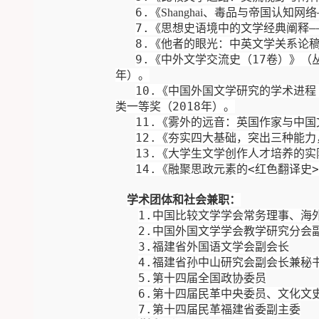
6
.
《
、毒品与帝国认知网络
Shanghai
7
.
《思想史语境中的文学经典阐释—
8
.
《他者的眼光：中英文学关系论
9
.
《中外文学交流史（
17
卷）》（
年）。
10
.
《中国外国文学研究的学术进程
类一等奖（
2018
年）。
11
.
《雾外的远音：英国作家与中国
1
2.
《夯实四大基础，突出三种能力
13.
《大学生文学创作人才培养的实
1
4.
《融聚思政元素的
<
红色翻译史
>
学术团体和社会兼职：
1.
中国比较文学学会常务理事、海
2.
中国外国文学学会教学研究分会
3.
福建
省外国语文学会副会长
4.
福建省孙中山研究会副会长兼秘
5.
第十四届
全国政协委员
6.
第
十
四届
民革中央委员、
文化
文
7.
第十四
届
民革
福建省委副主委