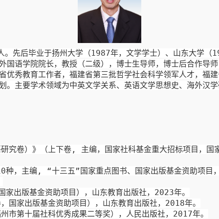
人。先后毕业于扬州大学（
1987
年，文学学士）、山东大学（
1
外国语学院院长，教授（二级），博士生导师，博士后合作导师
省
优秀教育工作者，
福建省第三批哲学社会科学领军人才，福建
划。主要学术领域为中英文学关系、
英语文学思想史、海外
汉学
语研究卷
）》
（上下
卷
,
主编，国家社科基金重大招标项目，国
10
种
，
主编
, “
十三五”国家重点图书、国家
出版
基金
资助项目
。
国家
出版
基金
资助项目
），
山东教育出版社，
2023
年
。
卷，国家出版基金资助项目），山东教育出版社，
2018
年。
福州市第十届社科优秀成果二等奖），人民出版社，
2017
年。