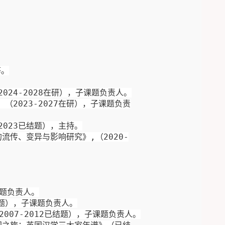
等。
2024
-2028
在研
）
，子课题负责人
。
，（
20
23
-
2027
在研），子课题负责
2023
已结题），主持。
的
流传
、变异与影响研究》
,
（
2020
-
题负责人。
题），子课题负责人。
2007
-2012
已结题），子课题负责人。