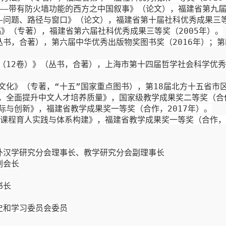
——带有防火墙功能的西方之中国叙事》（论文），福建省第九
—问题、路径与窗口》（论文），福建省第十届社科优秀成果三
稿》（专著），福建省第六届社科优秀成果三等奖（
2005
年）。
丛书，合著），第六届中华优秀出版物奖图书奖（
2016
年）；第
（
12
卷）》（丛书，合著），上海市第十四届哲学社会科学优秀
文化》（专著，“十五”国家重点图书），第
18
届北方十五省市
，全面提升中文人才培养质量》，国家级教学成果奖二等奖（合
际与创新》，福建省教学成果奖一等奖（合作，
2
017
年）。
课程育人实践与体系构建》，福建省教学成果奖一等奖（合作，
外汉学研究分会理事长、教学研究分会副理事长
副会长
书长
史和学习委员会委员