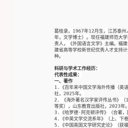
葛桂录，
1967
年
12
月生，江苏泰州
年，文学博士）。现任福建师范大学
责人
，《外国语言文学》主编。福建
建省高等学校新世纪优秀人才支持计
种。
科研与学术工作经历：
代表性成果：
一、
著作
1
.
《
百年
来
中国文学
海外传播（
英
社，
2025
年
。
2
．《海外著名
汉学家评传丛书
》（
等奖
），
山东教育出版社，
2023
年
3
.
《哈罗德
·
阿克顿评传
》（合著，
4
.
《中英文学交流系年》（上、下
5
.
《中国英国文学研究史论》（获