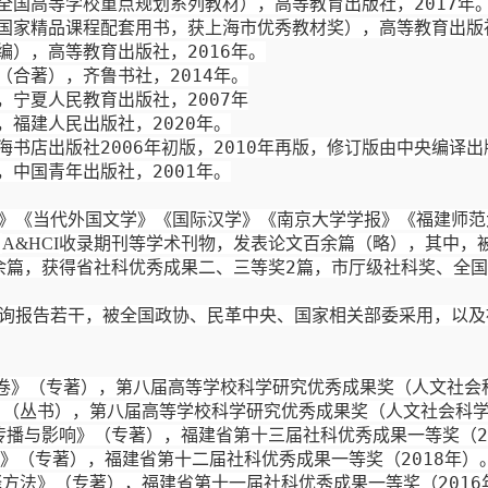
全国高等学校重点规划系列教材），高等教育出版社，
2017
年
国家精品课程配套用书
，
获
上海市
优秀教材
奖），
高等教育出版
编），
高等教育出版社，
201
6
年
。
（合著），
齐鲁书社，
2014
年
。
，宁夏人民教育出版社，
2007
年
，
福建人民出版社，
2020
年
。
海书店出版社
2006
年初版，
2010
年再版，
修订版由中央编译出
，中国青年出版社，
2
001
年。
》
《当代
外国文学
》《国际
汉学
》《南京大学
学报
》《福建师范
、
收录期刊等学术刊物，发表论文百余篇（略），
其中，
A&HCI
余
篇
，
获得省社科优秀
成果
二、三等
奖
2
篇，
市
厅级
社科奖
、全国
询报告
若干，
被
全国政协
、民革
中央
、
国家相关部委采用
，
以及
卷》（专著）
，第八届高等学校科学研究优秀成果奖（
人文
社会
》（丛书），
第八届高等学校科学研究优秀成果奖（
人文
社会科
传播与影响
》（专著），福建省第十三届社科优秀成果一等奖（
2
》（专著），福建省第十二届社科优秀成果一等奖（
2018
年）
释方法》（专著），福建省第十一届社科优秀成果一等奖（
2016