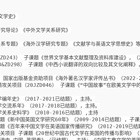
文学史》
研究导论》《中外文学关系研究》
关系专题》《海外汉学研究专题》《文献学与英语文学思想史》
ZD243
） 子课题《世界
文学
基本
文献整理及资料库建设
》，
（
3
&ZD298
） 子课题《中西
小说翻译的
双向比较
及其文化阐释
》
、
国家出版基金资助项目
《海外著名汉学家评传丛书》（
20
22-
题攻关项目
（
20JZD046
） 子课题
《
“中国故事”在
欧美文学中
学编年史》
（
2017
-2021
已结题），
主持。
学
交流系年》
（
2017
-2018
已结题），
主持。
学关系史料学》（
2010
-2016
已结题）
,
主持
课题《新中国英国文学研究
60
年》（
20
0
9
-2014
已结题），子课
课题《百年来中国文学在英语国家传播研究》（
2012-2019
已结
关项目 子课题《
20
世纪中国古代文学在英国的传播与影响》（