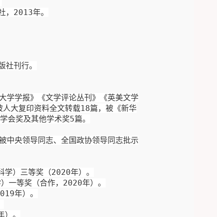
。
社，
2013
年
。
版社刊行
。
大学
学报
》《文学评论丛刊》《英美
文学
被人大复印资料全文
转载
18
篇
，被《
新华
学会奖及其他学术奖
5
篇
。
被
中央领导同志
、
全国
政协
领导同志批示
科学）
三等奖
（
2020
年
）
。
学）
一等奖
（
合作
，
2020
年
）
。
01
9
年）。
。
年）。