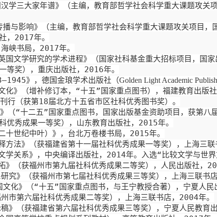
国汉学三大家年谱》（主编，教育部哲学社会科学重大课题攻关
传播与影响》（主编，教育部哲学社会科学重大课题攻关项目，
社，
2017
年。
，海峡书局，
2017
年。
 英国文学研究的学术进程》（国家社科基金重大招标项目，国家
一等奖），重庆出版社，
2016
年。
3—1945
》，德国金琅学术出版社（
Golden Light Academic Publish
文化》（增补修订本，“十五”国家重点图书），福建教育出版
刊行（获第
18
届北方十五省市区社科优秀图书奖）。
》（“十二五”国家重点图书，国家出版基金资助项目，获
第八
科优秀成果一等奖），山东教育出版社，
2015
年。
二十世纪中叶）》，台北万卷楼书局，
2
015
年。
释方法》（获福建省第十一届社科优秀成果一等奖），上海三联
文学关系》，中央编译出版社，
2014
年。入选“比较文学与世界
拓》（获福州市第九届社科优秀成果二等奖），人民出版社，
20
系研究》（获福州市第七届社科优秀成果三等奖），上海三联书
国文化
》（“十五”国家重点图书，与王宁教授合著），
宁夏人民
福州市第六届社科优秀成果二等奖），上海三联书店，
2004
年。
论稿》（获福建省第六届社科优秀成果三等奖），宁夏人民教育