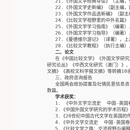
21.
《外国文学经典导读》（主编，
22.
《外国文学
史新编
》（副主编
，
2
3
.
《外国文学
作品选新编
》（副主
24.
《比较文学
视野里的中外名篇
》
25.
《外国文学学习指南》（编著）
26.
《外国文学
学习指导
》（编著）
27.
《曼德维尔游记》（译著），上
2
8.
《比较文学教程》（执行主编）
二
、论文
在《中国比较文学》
《
外国文学
研究
研究论丛
》《中西
文化
研究
（
澳门
）
》
文摘
》
《高校
文科学报文摘
》等
转摘
10
三
、政府咨询报告
全国
两会政协提案及社情民意信息
咨
数篇。
学术获奖：
1.
《中外文学交流史 中国
-
英国
2.
《中国外国
文学研究的学术历程
3.
《
20
世纪
中国古代文学在英国的
4
.
《中外文学交流史 中国
-
英国卷
5
.
《比较文学之路：交流视野与阐