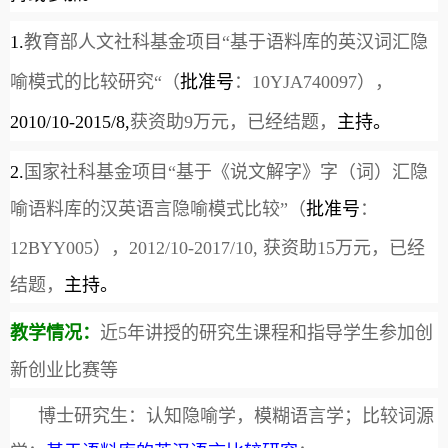
1.
教育部人文社科基金项目“基于语料库的英汉词汇隐
喻模式的比较研究“（
批准号
：
10YJA740097
），
2010/10-2015/8,
获资助
9
万元，已经结题，
主持。
2.
国家社科基金项目“基于《说文解字》字（词）汇隐
喻语料库的汉英语言隐喻模式比较”（
批准号
：
12BYY005
），
2012/10-2017/10,
获资助
15
万元，
已经
结题
，
主持。
教学情况：
近
5
年讲授的研究生课程和指导学生参加创
新创业比赛等
博士研究生：认知隐喻学，模糊语言学；比较词源