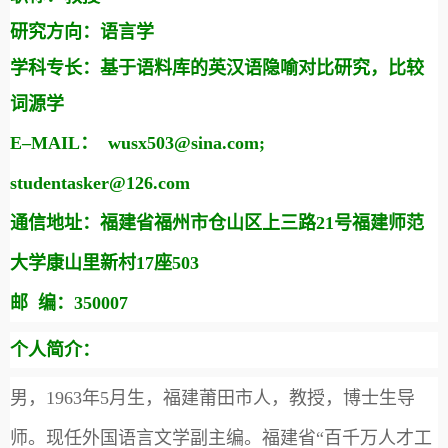
研究方向：语言学
学科专长：基于语料库的英汉语隐喻对比研究，比较
词源学
E–MAIL
：
wusx503@sina.com;
studentasker@126.com
通信地址：福建省福州市仓山区上三路
21
号福建师范
大学康山里新村
17
座
503
邮 编：
350007
个人简介：
男，
1963
年
5
月生，福建莆田市人，教授，博士生导
师。现任外国语言文学副主编。福建省“百千万人才工