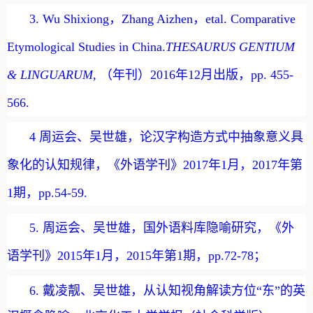
3. Wu Shixiong
，
Zhang Aizhen
，
etal. Comparative
Etymological Studies in China.
THESAURUS GENTIUM
& LINGUARUM
,
（年刊）
2016
年
12
月出版，
pp. 455-
566.
4
周运会、吴世雄，论汉字构造方式中抽象意义具
象化的认知规律，《外语学刊》
2017
年
1
月，
2017
年第
1
期，
pp.54-59.
5.
周运会、吴世雄，国外语料库隐喻研究，《外
语学刊》
2015
年
1
月，
2015
年第
1
期，
pp.72-78
；
6.
戴凌靓、吴世雄，从认知视角解读方位“东”的英