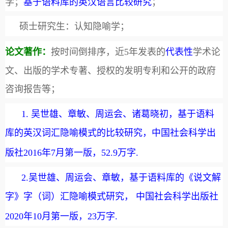
学；
基于语料库的英汉语言比较研究
；
硕士研究生：认知隐喻学；
论文著作：
按时间倒排序，近
5
年发表的
代表性
学术论
文、出版的学术专著、授权的发明专利和公开的政府
咨询报告等；
1.
吴世雄、章敏、周运会、诸葛晓初，基于语料
库的英汉词汇隐喻模式的比较研究，中国社会科学出
版社
2016
年
7
月第一版，
52.9
万字
.
2.
吴世雄、周运会、章敏，基于语料库的《说文解
字》字（词）汇隐喻模式研究， 中国社会科学出版社
2020
年
10
月第一版，
23
万字
.