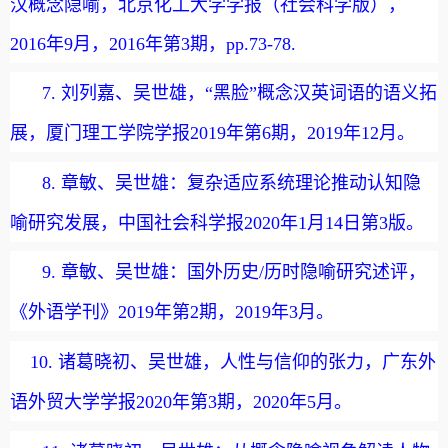
汉概念隐喻，北京化工大学学报（社会科学版），
2016
年
9
月，
2016
年第
3
期，
pp.73-78.
7.
刘列嘉、吴世雄，“黑脸”概念汉英词语的语义拓
展，厦门理工学院学报
2019
年第
6
期，
2019
年
12
月。
8.
章敏、吴世雄：复杂适应系统理论推动认知隐
喻研究发展，中国社会科学报
2020
年
1
月
14
日第
3
版。
9.
章敏、吴世雄：国外历史
/
历时隐喻研究述评，
《外语学刊》
2019
年第
2
期，
2019
年
3
月。
10.
诸葛晓初、吴世雄，人性与信仰的张力，
广东外
语外贸大学学报
2
020
年第
3
期，
2020
年
5
月。