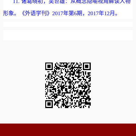
1
1.
诸葛晓初，吴世雄：从概念隐喻视角解读人物
形象。《外语学刊》
2017
年第
6
期，
2017
年
12
月。