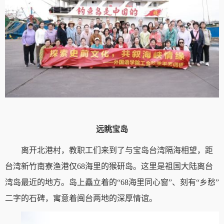
远眺宝岛
离开北港村，教职工们来到了与宝岛台湾隔海相望，距
台湾新竹南寮渔港仅68海里的猴研岛。这里是祖国大陆离台
湾岛最近的地方。岛上矗立着的“68海里同心窗”、刻有“乡愁”
二字的石碑，寓意着闽台两地的深厚情谊。