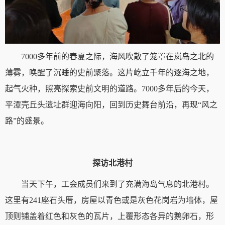
7000多年前的春夏之际，海风吹散了笼罩在岚岛之北的
薄雾，唤醒了沉睡的史前聚落。这片屹立千年的逐海之地，
起气火种，照亮探索史前文明的道路。7000多年后的今天，
平潭壳丘头遗址群迎海向阳，回到历史舞台前沿，再现“风之
路”的盛景。
探访北港村
当天下午，工会成员们来到了充满海岛气息的北港村。
这里有241座石头厝，房屋以青色或是灰色花岗岩为墙体，屋
顶则铺盖着红色和灰色的瓦片，上覆形态各异的鹅卵石，形