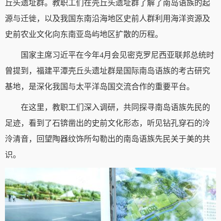
丘头遗址群。教职工们在壳丘头遗址群了解了南岛语族的起
源与迁徙，以及我国东南沿海地区史前人群利用海洋资源及
史前农业文化向东南亚岛屿地区扩散的历程。
国家主席习近平在今年4月会见密克罗尼西亚联邦总统时
曾提到，福建平潭壳丘头遗址群是国际南岛语族的考古研究
基地，是深化我国与太平洋岛国交流合作的重要平台。
在这里，教职工们深入调研，共同探寻南岛语族先民的
足迹，看到了石锛凿出的史前文化形态，听见钻孔穿石的泠
泠清音，回望陶器纹饰所勾勒出的南岛语族先民关于美的共
识。