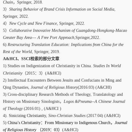
Chain
，
Springer, 2018.
3
）
Sharing Behavior of Brand Crisis Information on Social Media
,
Springer, 2022.
4
）
New Cycle and New Finance
, Springer, 2022.
5
）
Collaborative Innovative Mechanism of Guangdong-Hongkong-Macao
Greater Bay Area--- A Free Port Approach
,Springer,2022.
6)
Restructuring Translation Education: Implications from China for the
Rest of the World
, Springer, 2019.
A&HCI
、
SSCI
检索的部分文章
1) Studies on Indigenization of Christianity in China.
Studies In World
Christianity
（
2015
：
3
）
(A&HCI)
2) Intellectual Encounters Between Jesuits and Confucians in Ming and
Qing Dynasties,
Journal of Religious History
(2016:03) (A&CHI)
3) Cross-disciplinary Research Methods of Theology, Translatology and
History on Missionary Sinologists
，
Logos &Pneuma--A Chinese Journal
of Theology
(2016:01)
,
(A&HCI )
4).
Sinicizing Christianity,
Sino-Christian Studies
(2017:04) (A&HCI)
5)
China’s Christianity
：
From Missionary to Indigenous Church
，
Journal
of Religious History
（
2019
：
03
）
(A&HCI)