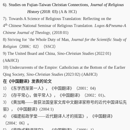
6). Studies on Fujian-Taiwan Christian Connections,
Journal of Religious
History
(2018: 03)
(A & HCI)
7).
Towards A Science of Religious Translation: Reflecting on the
th
4
Chinese National Seminar of Religious Translation
.
Logos &Pneuma-A
Chinese Journal of Theology
, (2018:01)
8
)
Striving for ‘the Whole Duty of Man,
Journal for the Scientific Study of
Religion
（
2006
：
02
）（
SSCI
）
9) The United Board and China,
Sino-Christian Studies
(2022:01)
(A&HCI)
10)
Undercurrents of the Empire: Catholicism at the Bottom of the Earlier
Qing Society
,
Sino-Christian Studies
(2023:02) (A&HCI)
在《中国翻译》发表的论文
1
）《东学西渐第一人》，《中国翻译》（
2001
：
04)
2
）《存平常心，做平常人》，《中国翻译》（
2002
：
01)
、
3
）《黄加略——曾获法国皇家文库中文翻译家称号的近代中国译坛先
驱》，《中国翻译》
(2004:1)
4
）《福建船政学堂——近代翻译人才的摇篮》，《中国翻译》
（
2004
：
06
）。