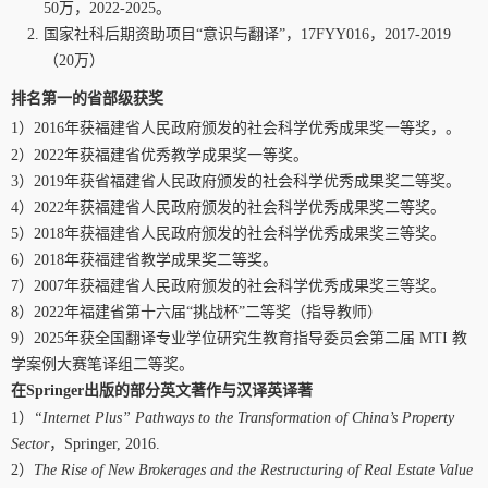
50
万，
2022-2025
。
国家社科后期资助项目“意识与翻译”，
17FYY016
，
2017-2019
（
20
万）
排名第一的
省部级获奖
1
）
2016
年获福建省人民政府颁发的社会科学优秀成果奖一等奖，。
2
）
2022
年获福建省优秀教学成果奖一等奖。
3
）
2019
年获省福建省人民政府颁发的社会科学优秀成果奖二等奖。
4
）
2022
年获福建省人民政府颁发的社会科学优秀成果奖二等奖。
5
）
2018
年获福建省人民政府颁发的社会科学优秀成果奖三等奖。
6
）
2018
年获福建省教学成果奖二等奖。
7
）
2007
年获福建省人民政府颁发的社会科学优秀成果奖三等奖。
8
）
2022
年福建省第十六届“挑战杯”二等奖（指导教师）
9
）
2025
年获全国翻译专业学位研究生教育指导委员会第二届
MTI
教
学案例大赛笔译组二等奖。
在
Springer
出版的部分英文著作与汉译英译著
1
）
“
Internet Plus” Pathways to the Transformation of China’s Property
Sector
，
Springer, 2016.
2
）
The Rise of New Brokerages and the Restructuring of Real Estate Value