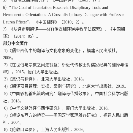
5
）《索隐式翻译研究》，《中国翻译》（
2009
：
1
）。
6
）
“
The Goal of Translation Research, Disciplinary Tools and
Hermeneutic Orientations: A Cross-disciplinary Dialogue with Professor
Lauren Pfister”
， 《中国翻译》
（
2010
：
2
）。
7
）《从译审到翻译——
MTI
传媒翻译逆序教学法探索》，《中国翻
译》（
2014
：
05
）。
部分中文著作
1)
《儒经西传中的翻译与文化意象的变化》，福建人民出版社，
2006
。
2)
《在世俗与宗教之间走钢丝：析近代传教士对儒家经典的翻译与诠
释》，
2015
，厦门大学出版社。
3)
《意识与翻译》，北京大学出版社，
2018
。
4)
《翻译项目管理：实操、案例与研究》，北京大学出版社，
2019
。
5)
《
中国影视输出策略研究：翻译与传播效果
》，中国社会科学出版
社，
2018
。
6)
《中华文献外译与西传研究》，厦门大学出版社，
2018
。
7)
《架设东西方的桥梁——英国汉学家理雅各研究》，福建人民出版
社，
2004
。
8)
《伦敦口译员》，上海人民出版社，
2009
。