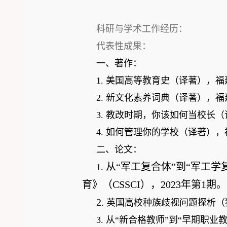
科研与学术工作经历：
代表性成果：
一、著作：
1.
美国高等教育史（译著），福
2.
新文化素养词典（译著），福
3
.
教改时期，你该如何当校长（
4
.
如何管理你的学校（译著）
，
二、论文：
从“军工复合体”到“军工
1.
育》（
CSSCI
），
2023
年
第
1
期
。
2.
英国高校种族歧视问题探析（
3.
从“新合格教师”到“早期职