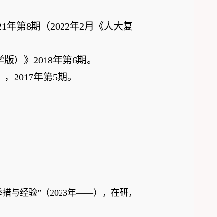
21
年第
8
期（
2022
年
2
月《人大复
学版）》
2018
年第
6
期。
），
2017
年第
5
期。
措与经验”（
2023
年——），在研，