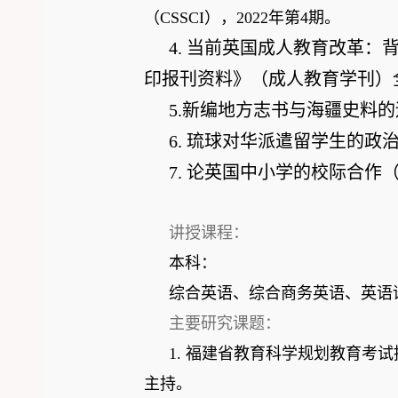
（
CSSCI
），
2022
年第
4
期
。
4.
当前英国成人教育改革：
印报刊资料》（成人教育学刊）
5.
新编地方志书与海疆史料的
6.
琉球对华派遣留学生的政
7.
论英国中小学的校际合作
讲授课程：
本科：
综合英语、综合商务英语、英语
主要研究课题：
1.
福建省教育科学规划教育考试
主持。